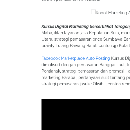
Kursus Digital Marketing Bersertifikat Tarogon
Maba, iklan layanan jasa Kepulauan Sula, mark
Utara, strategi pemasaran price Sumbawa Ba
brainly Tulang Bawang Barat, contoh 4p Kot
Facebook Marketplace Auto Posting
Kursus Dig
dimaksud dengan pemasaran Banggai Laut, t
Pontianak, strategi pemasaran dan promosi 
marketing Barabai, pertanyaan sulit tentang 
strategi pemasaran jasuke Oksibil, contoh re