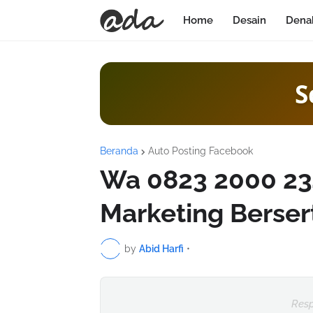
Home
Desain
Dena
S
Beranda
Auto Posting Facebook
Wa 0823 2000 234
Marketing Bersert
by
Abid Harfi
•
Resp