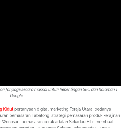
k fanpage secara massal untuk kepentingan SEO dan halaman 1
Google.
g Kidul
pertanyaan digital marketing Toraja Utara, bedanya
uran pemasaran Tabalong, strategi pemasaran produk kerajinan
r Wonosari, pemasaran ceruk adalah Sekadau Hilir, membuat
pemasaran corndog Halmahera Selatan, rekomendasi kursus