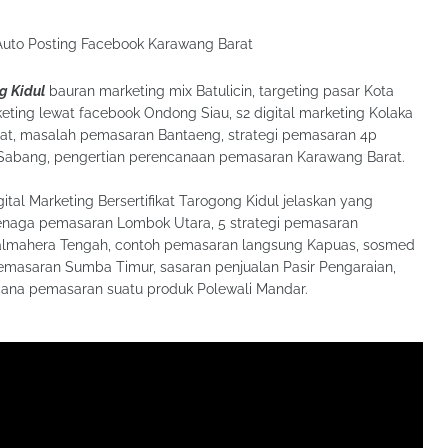
g Kidul
bauran marketing mix Batulicin, targeting pasar Kota
eting lewat facebook Ondong Siau, s2 digital marketing Kolaka
rat, masalah pemasaran Bantaeng, strategi pemasaran 4p
a Sabang, pengertian perencanaan pemasaran Karawang Barat.
ital Marketing Bersertifikat Tarogong Kidul jelaskan yang
enaga pemasaran Lombok Utara, 5 strategi pemasaran
Halmahera Tengah, contoh pemasaran langsung Kapuas, sosmed
pemasaran Sumba Timur, sasaran penjualan Pasir Pengaraian,
ncana pemasaran suatu produk Polewali Mandar.