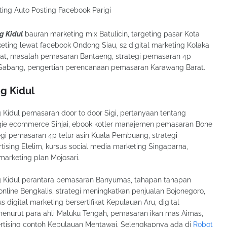
g Kidul
bauran marketing mix Batulicin, targeting pasar Kota
eting lewat facebook Ondong Siau, s2 digital marketing Kolaka
rat, masalah pemasaran Bantaeng, strategi pemasaran 4p
a Sabang, pengertian perencanaan pemasaran Karawang Barat.
g Kidul
ng Kidul pemasaran door to door Sigi, pertanyaan tentang
egie ecommerce Sinjai, ebook kotler manajemen pemasaran Bone
egi pemasaran 4p telur asin Kuala Pembuang, strategi
tising Elelim, kursus social media marketing Singaparna,
arketing plan Mojosari.
ong Kidul perantara pemasaran Banyumas, tahapan tahapan
nline Bengkalis, strategi meningkatkan penjualan Bojonegoro,
 digital marketing bersertifikat Kepulauan Aru, digital
g menurut para ahli Maluku Tengah, pemasaran ikan mas Aimas,
ertising contoh Kepulauan Mentawai. Selengkapnya ada di
Robot