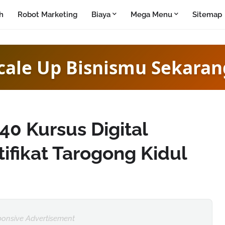
h
Robot Marketing
Biaya
Mega Menu
Sitemap
cale Up Bisnismu Sekaran
0 Kursus Digital
ifikat Tarogong Kidul
onsive Advertisement