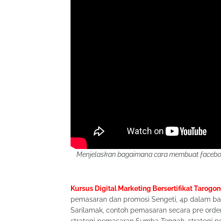
Menjelaskan bagaimana cara membuat faceboo
Kursus Digital Marketing Bersertifikat Tarogon
pemasaran dan promosi Sengeti, 4p dalam ba
Sarilamak, contoh pemasaran secara pre orde
strategi pemasaran Sumba Tengah, strategi 