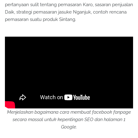
pertanyaan sulit tentang pemasaran Karo, sasaran penjualan
Daik, strategi pemasaran jasuke Nganjuk, contoh rencana
pemasaran suatu produk Sintang.
Menjelaskan bagaimana cara membuat facebook fanpage
secara massal untuk kepentingan SEO dan halaman 1
Google.